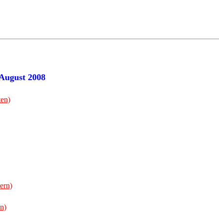
 August 2008
ten)
ern)
n)