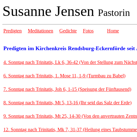
Susanne Jensen
Pastorin
Predigten
Meditationen
Gedichte
Fotos
Home
Predigten im Kirchenkreis Rendsburg-Eckernförde seit
4. Sonntag nach Trinitatis, Lk 6, 36-42 (Von der Stellung zum Nächs
6. Sonntag nach Trinitatis, 1. Mose 11, 1-9 (Turmbau zu Babel)
7. Sonntag nach Trinitatis, Joh 6, 1-15 (Speisung der Fünftausend)
8. Sonntag nach Trinitatis, Mt 5, 13-16 (Ihr seid das Salz der Erde)
9. Sonntag nach Trinitatis, Mt 25, 14-30 (Von den anvertrauten Zentn
12. Sonntag nach Trinitatis, Mk 7, 31-37 (Heilung eines Taubstumme