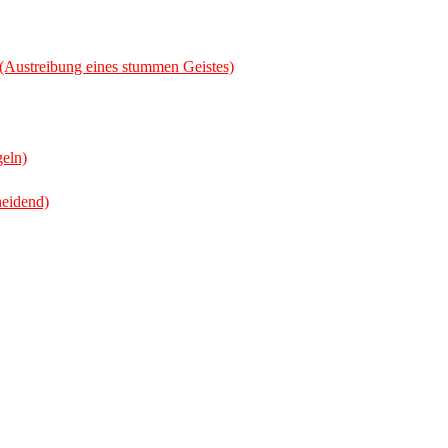
3 (Austreibung eines stummen Geistes)
geln)
heidend)